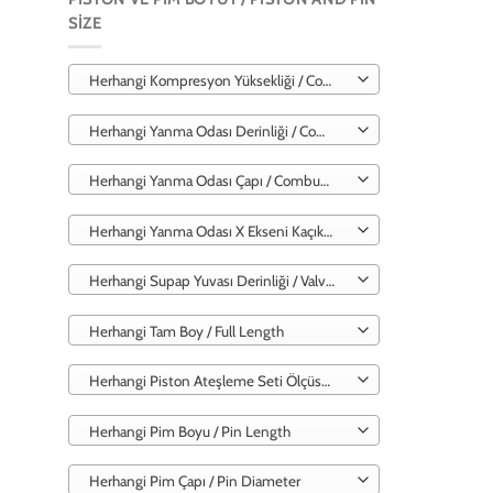
SIZE
Herhangi Kompresyon Yüksekliği / Compression Height
Herhangi Yanma Odası Derinliği / Combustion Chamber Depth
Herhangi Yanma Odası Çapı / Combustion Chamber Diameter
Herhangi Yanma Odası X Ekseni Kaçıklığı / Combustion Chamber X-Axis Misalignment
Herhangi Supap Yuvası Derinliği / Valve Seat Depth
Herhangi Tam Boy / Full Length
Herhangi Piston Ateşleme Seti Ölçüsü / Piston Ignition Set Size
Herhangi Pim Boyu / Pin Length
Herhangi Pim Çapı / Pin Diameter