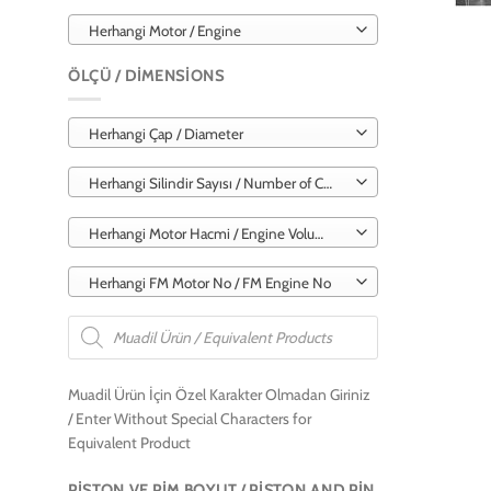
Herhangi Motor / Engine
ÖLÇÜ / DIMENSIONS
Herhangi Çap / Diameter
Herhangi Silindir Sayısı / Number of Cylinders
Herhangi Motor Hacmi / Engine Volume
Herhangi FM Motor No / FM Engine No
Products
search
Muadil Ürün İçin Özel Karakter Olmadan Giriniz
/ Enter Without Special Characters for
Equivalent Product
PISTON VE PIM BOYUT / PISTON AND PIN