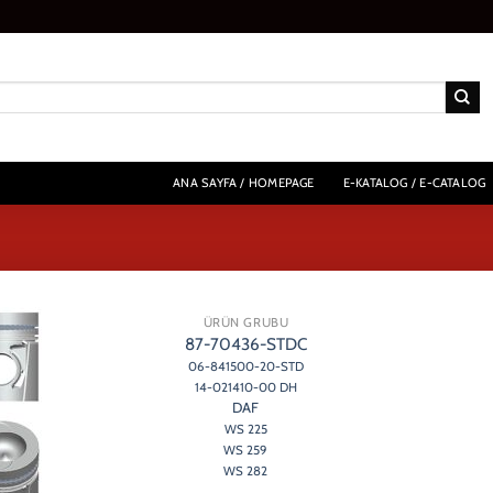
ANA SAYFA / HOMEPAGE
E-KATALOG / E-CATALOG
ÜRÜN GRUBU
87-70436-STDC
06-841500-20-STD
14-021410-00 DH
DAF
WS 225
WS 259
WS 282