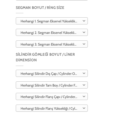
SEGMAN BOYUT / RING SIZE
Herhangi 1. Segman Eksenel Yükseklik / 1. Ring Axial Height
Herhangi 2. Segman Eksenel Yükseklik / 2. Ring Axial Height
Herhangi 3. Segman Eksenel Yükseklik / 3. Ring Axial Height
SILINDIR GÖMLEĞI BOYUT / LINER
DIMENSION
Herhangi Silindir Dış Çap / Cylinder Outer Diameter
Herhangi Silindir Tam Boy / Cylinder Full Length
Herhangi Silindir Flanş Çapı / Cylinder Flange Diameter
Herhangi Silindir Flanş Yüksekliği / Cylinder Flange Height