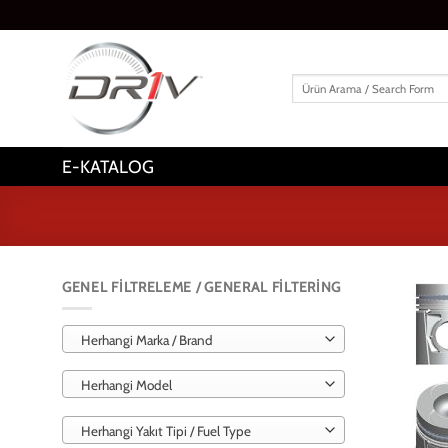
İçeriğe
atla
Ara:
E-KATALOG
GENEL FILTRELEME / GENERAL FILTERING
Herhangi Marka / Brand
Herhangi Model
Herhangi Yakıt Tipi / Fuel Type