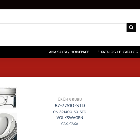
ANA SAYFA / HOMEPAGE
E-KATALOG / E-CATALOG
ÜRÜN GRUBU
87-72510-STD
06-891400-50-STD
VOLKSWAGEN
CAX, CAXA