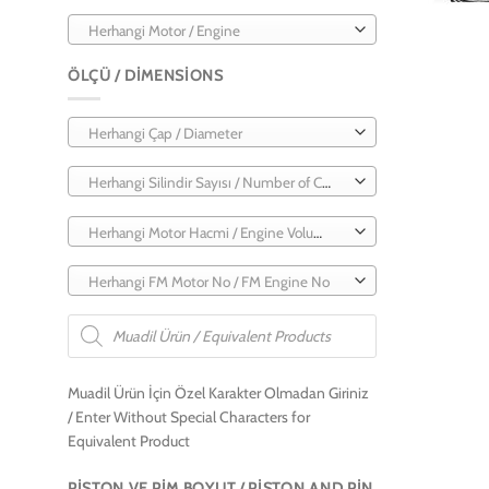
Herhangi Motor / Engine
ÖLÇÜ / DIMENSIONS
Herhangi Çap / Diameter
Herhangi Silindir Sayısı / Number of Cylinders
Herhangi Motor Hacmi / Engine Volume
Herhangi FM Motor No / FM Engine No
Products
search
Muadil Ürün İçin Özel Karakter Olmadan Giriniz
/ Enter Without Special Characters for
Equivalent Product
PISTON VE PIM BOYUT / PISTON AND PIN