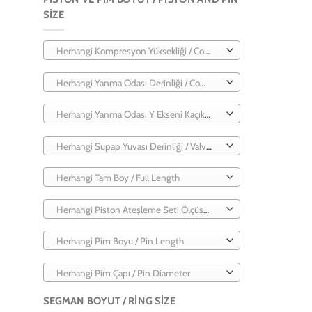
SIZE
Herhangi Kompresyon Yüksekliği / Compression Height
Herhangi Yanma Odası Derinliği / Combustion Chamber Depth
Herhangi Yanma Odası Y Ekseni Kaçıklığı / Combustion Chamber Y-Axis Misalignment
Herhangi Supap Yuvası Derinliği / Valve Seat Depth
Herhangi Tam Boy / Full Length
Herhangi Piston Ateşleme Seti Ölçüsü / Piston Ignition Set Size
Herhangi Pim Boyu / Pin Length
Herhangi Pim Çapı / Pin Diameter
SEGMAN BOYUT / RING SIZE